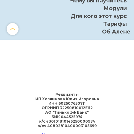
Чему вы научитесь
Модули
Для кого этот курс
Тарифы
Об Алене
Реквизиты
ИП Хозяинова Юлия Игоревна
ИНН 602507650711
ОГРНИП 322508100125112
АО "Тинькофф Банк"
БИК 044525974
к/сч 30101810145250000974
р/сч 40802810400003105699